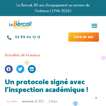
Le Bercail, 80 ans d’engagement au service de
l’enfance (1946-2026)
Services &
Modal
Chronologie d
Travailler à no
03 89 62 13 13
Faire un don
Actualités de la maison
Un protocole signé avec
l’inspection académique !
by
admin
septembre 10, 2022
2:43 pm