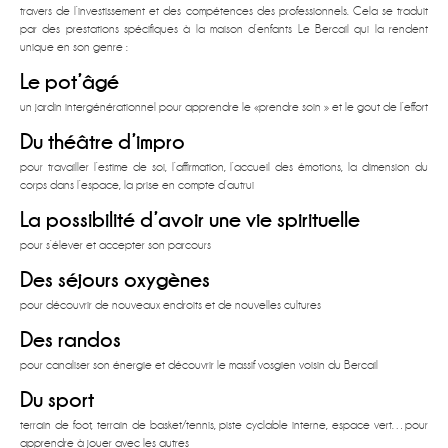
travers de l’investissement et des compétences des professionnels. Cela se traduit
par des prestations spécifiques à la maison d’enfants Le Bercail qui la rendent
unique en son genre :
Le pot’âgé
un jardin intergénérationnel pour apprendre le «prendre soin » et le gout de l’effort
Du théâtre d’impro
pour travailler l’estime de soi, l’affirmation, l’accueil des émotions, la dimension du
corps dans l’espace, la prise en compte d’autrui
La possibilité d’avoir une vie spirituelle
pour s’élever et accepter son parcours
Des séjours oxygènes
pour découvrir de nouveaux endroits et de nouvelles cultures
Des randos
pour canaliser son énergie et découvrir le massif vosgien voisin du Bercail
Du sport
terrain de foot, terrain de basket/tennis, piste cyclable interne, espace vert…pour
apprendre à jouer avec les autres