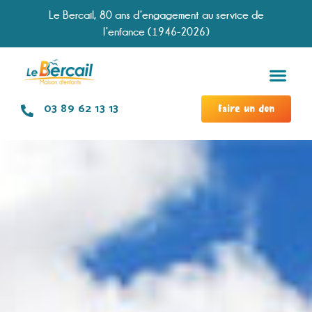
Le Bercail, 80 ans d’engagement au service de
l’enfance (1946-2026)
Services &
Modal
Chronologie d
Travailler à no
03 89 62 13 13
Faire un don