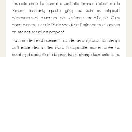
L’association « Le Bercail » souhaite inscrire l’action de la
Maison d’enfants, qu’elle gère, au sein du dispositif
départemental d’accueil de l’enfance en difficulté. C’est
donc bien au titre de l’Aide sociale à l’enfance que l’accueil
en internat social est proposé.
L’action de l’établissement n’a de sens qu’aussi longtemps
qu’il existe des familles dans l’incapacité, momentanée ou
durable, d’accueillir et de prendre en charge leurs enfants au
domicile familial. Ce sont les Services de la Protection de
l’enfance qui orientent vers le Bercail les enfants devant
bénéficier d’une mesure de protection.
L’établissement se donne comme objectif d’offrir à ces enfants
un accueil chaleureux dans des unités de vie où ils pourront
trouver sécurité et accompagnement personnalisé.
L’hébergement est réparti en cinq groupes, un service
d’accompagnement à l’autonomie pour les 16-18 ans et
une structure d’accueil externalisée.