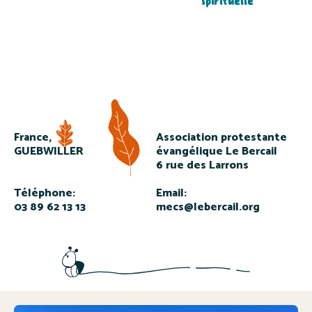
spirituelle
France,
Association protestante
GUEBWILLER
évangélique Le Bercail
6 rue des Larrons
Téléphone:
Email:
03 89 62 13 13
mecs@lebercail.org